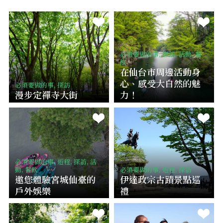
必須要做的事, 探訪, 活動, 餐
飲
在仙台市周邊活動身
心、感受大自然的魅
必須要做的事, 探訪
漫步定禪寺大街
力！
必須要做的事, 遊程, 探訪, 活
動, 餐飲
必須要做的事, 遊程, 探訪
邀您體驗宮城仙臺的
伊達政宗古蹟景點巡
戶外娛樂
禮