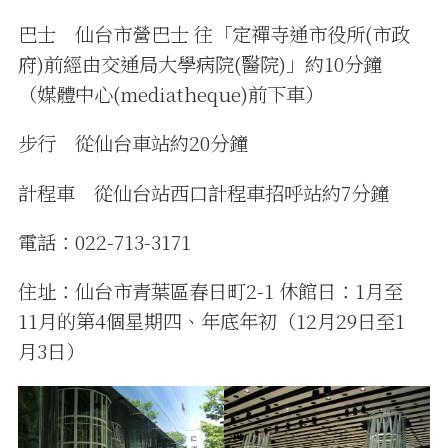
巴士 仙台市營巴士 往「定禪寺通市役所(市政
府)前經由交通局大學病院(醫院)」約10分鐘
（媒體中心(mediatheque)前下車）
步行 從仙台車站約20分鐘
計程車 從仙台站西口計程車招呼站約7分鐘
電話：022-713-3171
住址：仙台市青葉區春日町2-1 休館日：1月至
11月的第4個星期四、年底年初（12月29日至1
月3日）