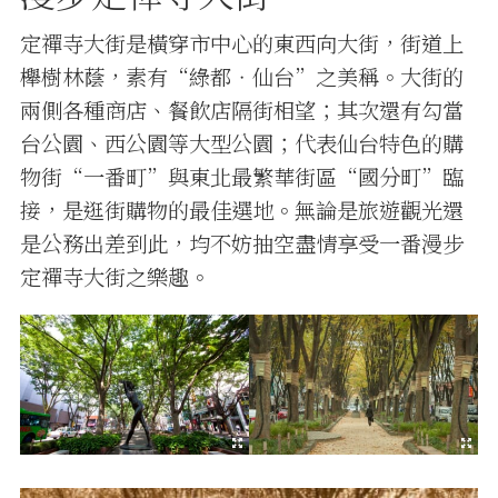
定禪寺大街是橫穿市中心的東西向大街，街道上
櫸樹林蔭，素有“綠都‧仙台”之美稱。大街的
兩側各種商店、餐飲店隔街相望；其次還有勾當
台公園、西公園等大型公園；代表仙台特色的購
物街“一番町”與東北最繁華街區“國分町”臨
接，是逛街購物的最佳選地。無論是旅遊觀光還
是公務出差到此，均不妨抽空盡情享受一番漫步
定禪寺大街之樂趣。