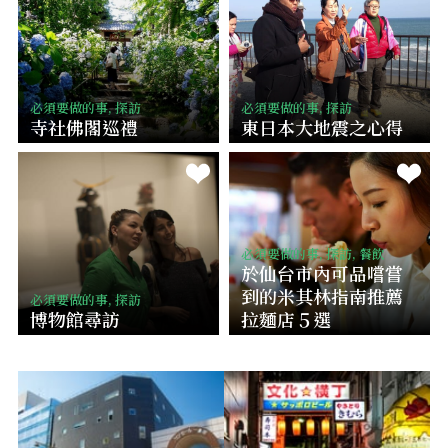
必須要做的事, 探訪
必須要做的事, 探訪
寺社佛閣巡禮
東日本大地震之心得
必須要做的事, 探訪, 餐飲
於仙台市內可品嚐嘗
到的米其林指南推薦
必須要做的事, 探訪
博物館尋訪
拉麵店５選