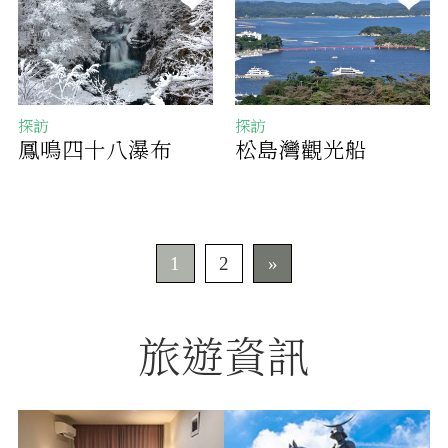
探訪
探訪
鳳鳴四十八瀑布
松島灣觀光船
1
2
»
旅遊資訊