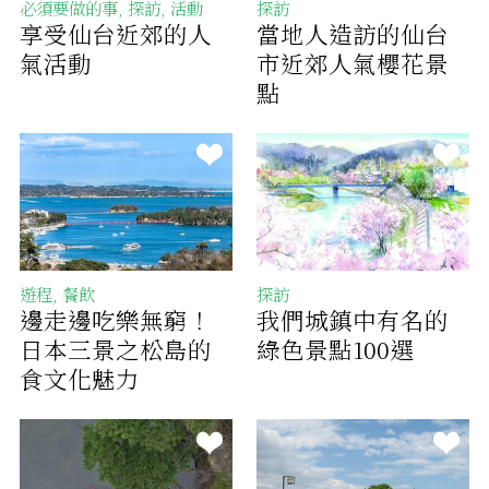
必須要做的事, 探訪, 活動
探訪
享受仙台近郊的人
當地人造訪的仙台
氣活動
市近郊人氣櫻花景
點
遊程, 餐飲
探訪
邊走邊吃樂無窮！
我們城鎮中有名的
日本三景之松島的
綠色景點100選
食文化魅力