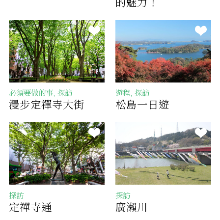
的魅力！
必須要做的事, 探訪
遊程, 探訪
漫步定禪寺大街
松島一日遊
探訪
探訪
定禪寺通
廣瀨川