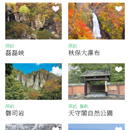
探訪
探訪
磊磊峽
秋保大瀑布
探訪
探訪, 餐飲
磐司岩
天守閣自然公園