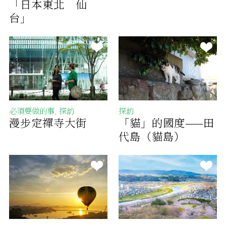
「日本東北 仙
台」
必須要做的事, 探訪
探訪
漫步定禪寺大街
「貓」的國度——田
代島（貓島）