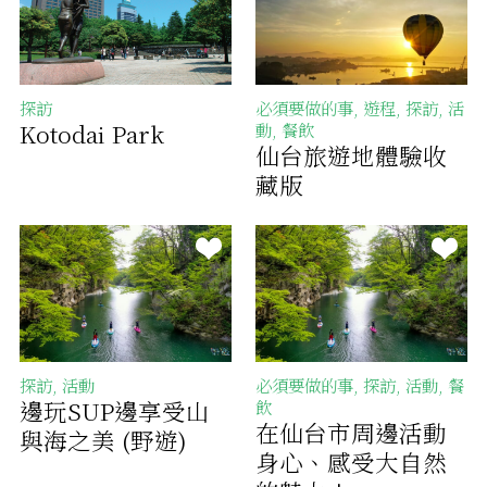
探訪
必須要做的事, 遊程, 探訪, 活
Kotodai Park
動, 餐飲
仙台旅遊地體驗收
藏版
探訪, 活動
必須要做的事, 探訪, 活動, 餐
邊玩SUP邊享受山
飲
在仙台市周邊活動
與海之美 (野遊)
身心、感受大自然