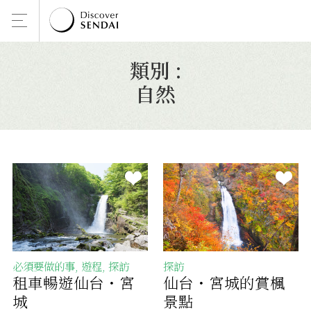
類別 :
自然
必須要做的事, 遊程, 探訪
探訪
租車暢遊仙台・宮
仙台・宮城的賞楓
城
景點