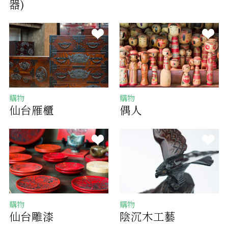
器)
購物
購物
仙台雁櫃
偶人
購物
購物
仙台雕漆
陰沉木工藝