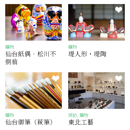
購物
購物
仙台紙偶‧松川不
堤人形・堤陶
倒翁
購物
探訪, 購物
仙台御筆（萩筆）
東北工藝