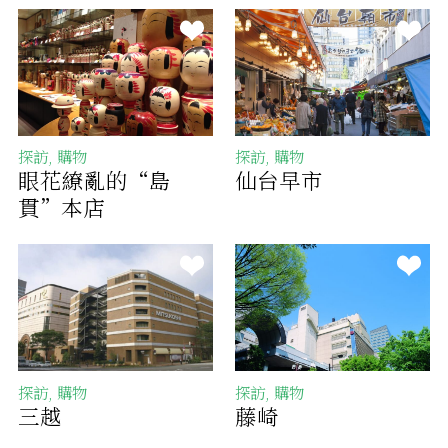
探訪, 購物
探訪, 購物
眼花繚亂的“島
仙台早市
貫”本店
探訪, 購物
探訪, 購物
三越
藤崎